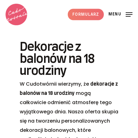
Skip
to
MENU
FORMULARZ
main
content
Dekoracje z
balonów na 18
urodziny
W Cudotwórnii wierzymy, że
dekoracje z
mogą
balonów na 18 urodziny
całkowicie odmienić atmosferę tego
wyjątkowego dnia. Nasza oferta skupia
się na tworzeniu personalizowanych
dekoracji balonowych, które