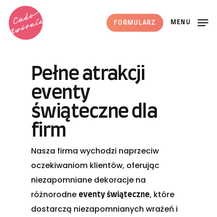
Skip
to
MENU
FORMULARZ
main
content
Pełne atrakcji
eventy
świąteczne dla
firm
Nasza firma wychodzi naprzeciw
oczekiwaniom klientów, oferując
niezapomniane dekoracje na
różnorodne
, które
eventy świąteczne
dostarczą niezapomnianych wrażeń i